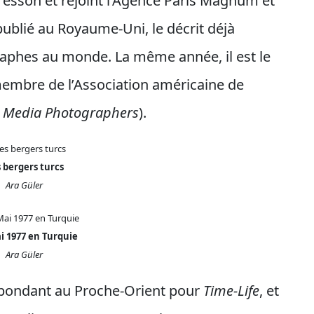
Bresson et rejoint l’Agence Paris Magnum et
 publié au Royaume-Uni, le décrit déjà
aphes au monde. La même année, il est le
membre de l’Association américaine de
r Media Photographers
).
 bergers turcs
Ara Güler
i 1977 en Turquie
Ara Güler
espondant au Proche-Orient pour
Time-Life
, et