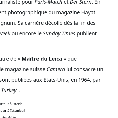
urnaliste pour
Paris-Match
et
Der Stern
. En
ement photographique du magazine Hayat
Magnum. Sa carrière décolle dès la fin des
sweek
ou encore le
Sunday Times
publient
titre de «
Maître du Leica
» que
 le magazine suisse
Camera
lui consacre un
ont publiées aux États-Unis, en 1964, par
 Turkey
".
teur à Istanbul
Ara Güler