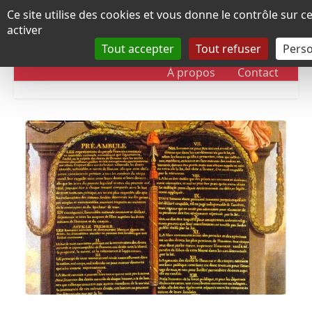
Panneau de gestion des cookies
Ce site utilise des cookies et vous donne le contrôle sur 
activer
Tout accepter
Tout refuser
Perso
RUBRIQUES
DOSSIERS
CHRONOLOGIE
À propos
Contact