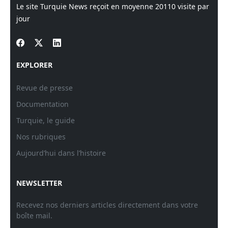
Le site Turquie News reçoit en moyenne
20110
visite par
jour
EXPLORER
Revue de presse
Documentation
Turquie, le guide
Nos rubriques
Aujourd’hui dans l’histoire
NEWSLETTER
Recevez nos derniers articles directement dans votre
boîte mail.