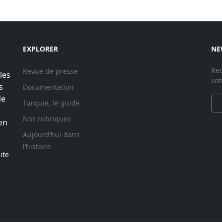
EXPLORER
NE
Rec
Revue de presse
les
vot
s
Documentation
de
Turquie, le guide
Nos rubriques
en
Aujourd’hui dans
l’histoire
ite