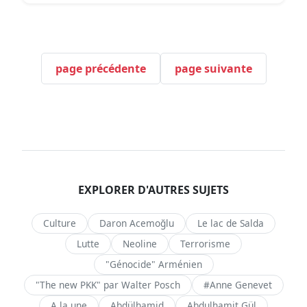
page précédente
page suivante
EXPLORER D'AUTRES SUJETS
Culture
Daron Acemoğlu
Le lac de Salda
Lutte
Neoline
Terrorisme
"Génocide" Arménien
"The new PKK" par Walter Posch
#Anne Genevet
A la une
Abdülhamid
Abdulhamit Gül