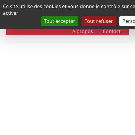
Panneau de gestion des cookies
Ce site utilise des cookies et vous donne le contrôle sur 
activer
Tout accepter
Tout refuser
Perso
RUBRIQUES
DOSSIERS
CHRONOLOGIE
À propos
Contact