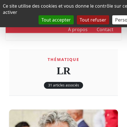
Panneau de gestion des cookies
Ce site utilise des cookies et vous donne le contrôle sur 
activer
Tout accepter
Tout refuser
Perso
RUBRIQUES
DOSSIERS
CHRONOLOGIE
À propos
Contact
THÉMATIQUE
LR
31 articles associés