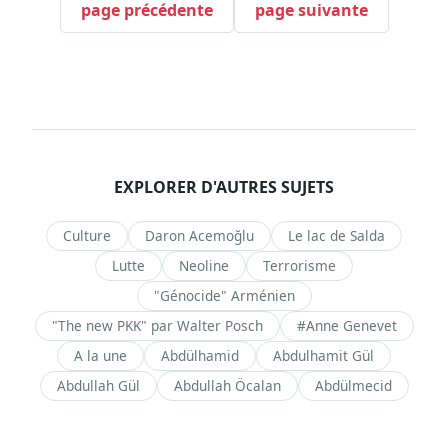
page précédente
page suivante
EXPLORER D'AUTRES SUJETS
Culture
Daron Acemoğlu
Le lac de Salda
Lutte
Neoline
Terrorisme
"Génocide" Arménien
"The new PKK" par Walter Posch
#Anne Genevet
A la une
Abdülhamid
Abdulhamit Gül
Abdullah Gül
Abdullah Öcalan
Abdülmecid