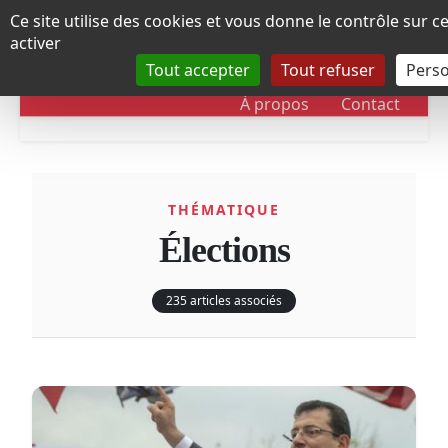
Panneau de gestion des cookies
Ce site utilise des cookies et vous donne le contrôle sur 
activer
Tout accepter
Tout refuser
Perso
RUBRIQUES
DOSSIERS
CHRONOLOGIE
À propos
Contact
THÉMATIQUE
Élections
235 articles associés