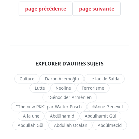
page précédente
page suivante
EXPLORER D'AUTRES SUJETS
Culture
Daron Acemoğlu
Le lac de Salda
Lutte
Neoline
Terrorisme
"Génocide" Arménien
"The new PKK" par Walter Posch
#Anne Genevet
A la une
Abdülhamid
Abdulhamit Gül
Abdullah Gül
Abdullah Öcalan
Abdülmecid