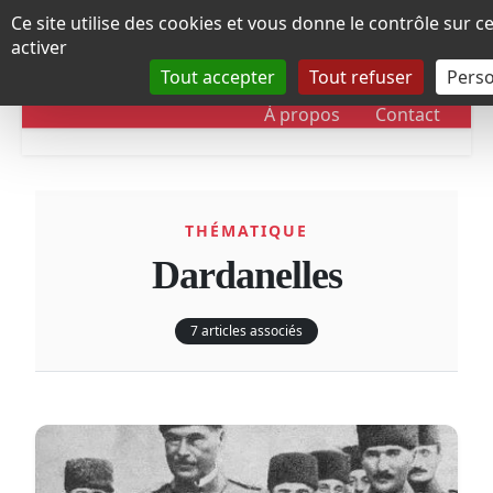
Panneau de gestion des cookies
Ce site utilise des cookies et vous donne le contrôle sur 
activer
Tout accepter
Tout refuser
Perso
RUBRIQUES
DOSSIERS
CHRONOLOGIE
À propos
Contact
THÉMATIQUE
Dardanelles
7 articles associés