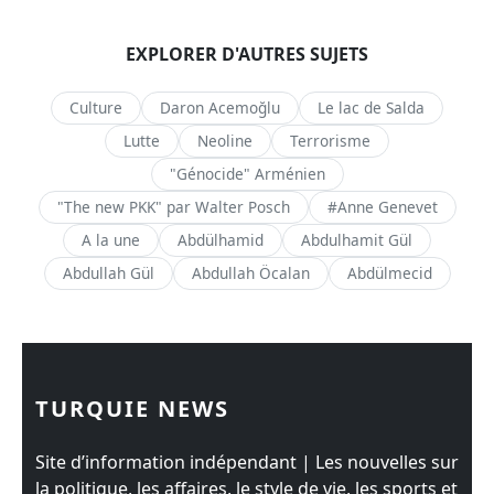
EXPLORER D'AUTRES SUJETS
Culture
Daron Acemoğlu
Le lac de Salda
Lutte
Neoline
Terrorisme
"Génocide" Arménien
"The new PKK" par Walter Posch
#Anne Genevet
A la une
Abdülhamid
Abdulhamit Gül
Abdullah Gül
Abdullah Öcalan
Abdülmecid
TURQUIE NEWS
Site d’information indépendant | Les nouvelles sur
la politique, les affaires, le style de vie, les sports et