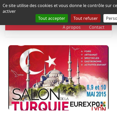
Panneau de gestion des cookies
Ce site utilise des cookies et vous donne le contrôle sur 
activer
Tout accepter
Tout refuser
Perso
RUBRIQUES
DOSSIERS
CHRONOLOGIE
À propos
Contact