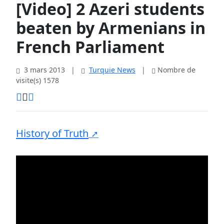
[Video] 2 Azeri students
beaten by Armenians in
French Parliament
3 mars 2013
|
Turquie News
|
Nombre de
visite(s) 1578
History of Truth