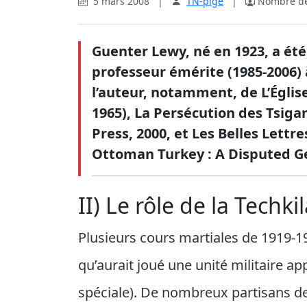
5 mars 2008
|
TN-pige
|
Nombre de 
Guenter Lewy, né en 1923, a été
professeur émérite (1985-2006) à
l’auteur, notamment, de L’Églis
1965), La Persécution des Tsiga
Press, 2000, et Les Belles Lettr
Ottoman Turkey : A Disputed Gen
II) Le rôle de la Techk
Plusieurs cours martiales de 1919-1
qu’aurait joué une unité militaire a
spéciale). De nombreux partisans d