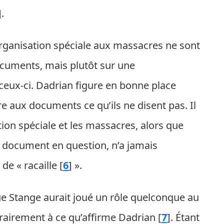
]
.
Organisation spéciale aux massacres ne sont
cuments, mais plutôt sur une
 ceux-ci. Dadrian figure en bonne place
ire aux documents ce qu’ils ne disent pas. Il
ation spéciale et les massacres, alors que
u document en question, n’a jamais
de « racaille
[
6
]
».
ue Stange aurait joué un rôle quelconque au
trairement à ce qu’affirme Dadrian
[
7
]
. Étant