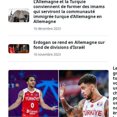
L’Allemagne et la Turquie
conviennent de former des imams
qui serviront la communauté
immigrée turque d’Allemagne en
Allemagne
16 décembre 2023
Erdogan se rend en Allemagne sur
fond de divisions d’Israël
16 novembre 2023
L
gr
t
v
u
c
p
u
n
è