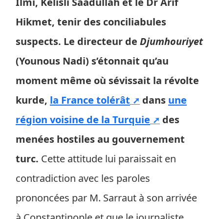
Ilmi, Kelisli Saadullah et le Dr Arif
Hikmet, tenir des conciliabules
suspects. Le directeur de
Djumhouriyet
(Younous Nadi) s’étonnait qu’au
moment même où sévissait la révolte
kurde,
la France tolérât
dans
une
région voisine de la Turquie
des
menées hostiles au gouvernement
turc.
Cette attitude lui paraissait en
contradiction avec les paroles
prononcées par M. Sarraut à son arrivée
à Constantinople et que le journaliste