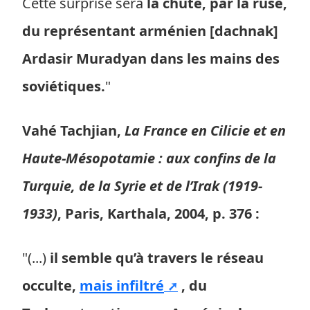
Cette surprise sera
la chute, par la ruse,
du représentant arménien [dachnak]
Ardasir Muradyan dans les mains des
soviétiques.
"
Vahé Tachjian,
La France en Cilicie et en
Haute-Mésopotamie : aux confins de la
Turquie, de la Syrie et de l’Irak (1919-
1933)
, Paris, Karthala, 2004, p. 376 :
"(...)
il semble qu’à travers le réseau
occulte,
mais infiltré
, du