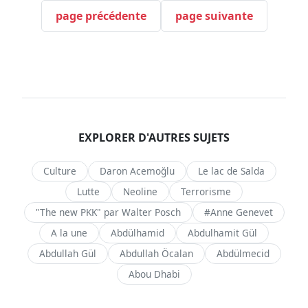
page précédente
page suivante
EXPLORER D'AUTRES SUJETS
Culture
Daron Acemoğlu
Le lac de Salda
Lutte
Neoline
Terrorisme
"The new PKK" par Walter Posch
#Anne Genevet
A la une
Abdülhamid
Abdulhamit Gül
Abdullah Gül
Abdullah Öcalan
Abdülmecid
Abou Dhabi